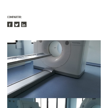
COMPARTIR:
Written
by:
Aresa
Pavimentos
Published
by:
Aresa
Pavimentos